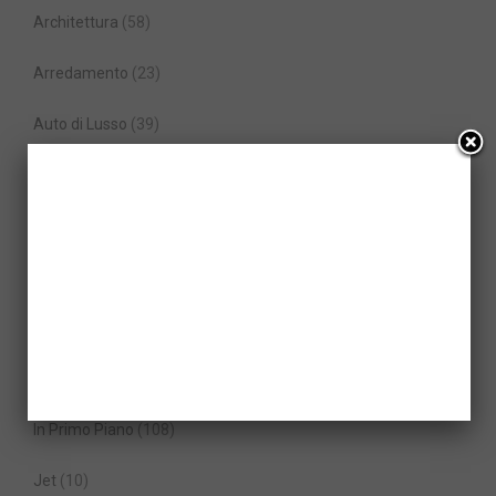
Architettura
(58)
Arredamento
(23)
Auto di Lusso
(39)
Auto sportive
(65)
Camper e Caravan
(4)
Diventare Milionari
(99)
Elicotteri
(5)
Gioielli
(23)
In Primo Piano
(108)
Jet
(10)