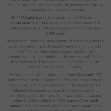
cadendo sui gradini per l’emozione. Un momento che l’attrice
ha comunque saputo vivere con ironia.
Nel 2015
Lupita Nyong’O
ha indossato un bellissimo abito
Calvin Klein
da 150.000 dollari, sempre in occasione della
notte degli Oscar. Si trattava di un abito ricamato con
circa
6.000 perle
.
Indossato nel
1954
da
Audrey Hepburn
ci fa ancora sognare il
leggendario abito firmato
Givenchy
, venduto a 131.000 dollari
nel 2011. Altro celebre abito disegnato da Givenchy e
diventato icona, è senza dubbio quello realizzato nel 1961 per
il film Breakfast At Tiffany’s e venduto nel 2006 per quasi un
milione di dollari. (923.000 dollari).
Per non parlare dell’abito indossato da
Lady Diana nel 1997
,
indossato al Festival di Cannes nel 1997
venduto all’asta per
137.500 dollari
. Un abito da sera in chiffon di seta firmato
Catherine Walker indossato ben tre volte: la prima per un
ritratto fotografico di Terence Donovan, la seconda ad una
prima nel 1989 e l’ultima nel 1997 proprio al
Festival di
Cannes.
E restiamo in famiglia parlando del romantico abito