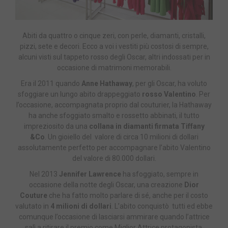
Abiti da quattro o cinque zeri, con perle, diamanti, cristalli,
pizzi, sete e decori. Ecco a voi i vestiti più costosi di sempre,
alcuni visti sul tappeto rosso degli Oscar, altri indossati per in
occasione di matrimoni memorabili.
Era il 2011 quando
Anne Hathaway
, per gli Oscar, ha voluto
sfoggiare un lungo abito drappeggiato
rosso Valentino
. Per
l’occasione, accompagnata proprio dal couturier, la Hathaway
ha anche sfoggiato smalto e rossetto abbinati, il tutto
impreziosito da una
collana in diamanti firmata Tiffany
&Co
. Un gioiello del valore di circa 10 milioni di dollari
assolutamente perfetto per accompagnare l’abito Valentino
del valore di 80.000 dollari.
Nel 2013
Jennifer Lawrence
ha sfoggiato, sempre in
occasione della notte degli Oscar, una creazione
Dior
Couture
che ha fatto molto parlare di sé, anche per il costo
valutato in
4 milioni di dollari
. L’abito conquistò tutti ed ebbe
comunque l’occasione di lasciarsi ammirare quando l’attrice
salì a ritirare il premio come Miglior Attrice protagonista,