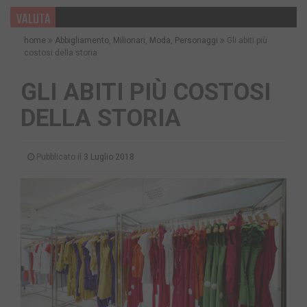
VALUTA
home
Abbigliamento
,
Milionari
,
Moda
,
Personaggi
Gli abiti più
costosi della storia
GLI ABITI PIÙ COSTOSI
DELLA STORIA
Pubblicato il
3 Luglio 2018