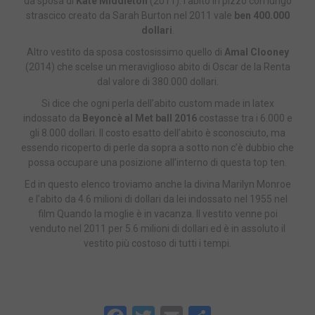
da sposa di
Kate Middleton
(2011): l’abito in pizzo con lungo
strascico creato da Sarah Burton nel 2011 vale
ben 400.000
dollari
.
Altro vestito da sposa costosissimo quello di
Amal Clooney
(2014) che scelse un meraviglioso abito di Oscar de la Renta
dal valore di 380.000 dollari.
Si dice che ogni perla dell’abito custom made in latex
indossato da
Beyoncè al Met ball 2016
costasse tra i 6.000 e
gli 8.000 dollari. Il costo esatto dell’abito è sconosciuto, ma
essendo ricoperto di perle da sopra a sotto non c’è dubbio che
possa occupare una posizione all’interno di questa top ten.
Ed in questo elenco troviamo anche la divina Marilyn Monroe
e l’abito da 4.6 milioni di dollari da lei indossato nel 1955 nel
film Quando la moglie è in vacanza. Il vestito venne poi
venduto nel 2011 per 5.6 milioni di dollari ed è in assoluto il
vestito più costoso di tutti i tempi.