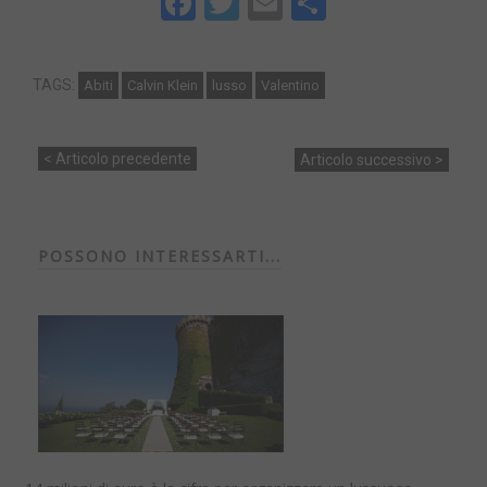
Facebook
Twitter
Email
Share
TAGS:
Abiti
Calvin Klein
lusso
Valentino
< Articolo precedente
Articolo successivo >
POSSONO INTERESSARTI...