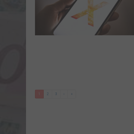
1
2
3
›
»