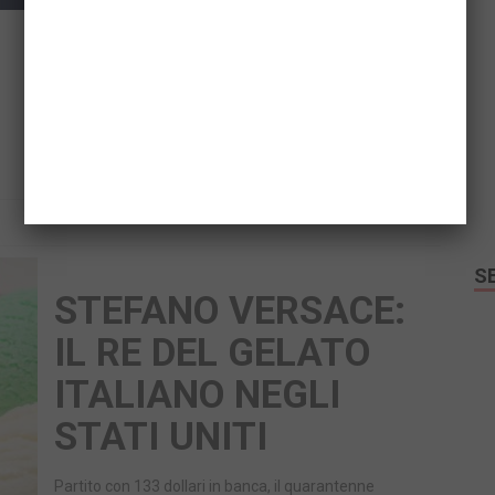
vettura arriverà sul mercato nel corso del prossimo
anno. La…
Facebook
Twitter
Email
Share
READ MORE
S
STEFANO VERSACE:
IL RE DEL GELATO
ITALIANO NEGLI
STATI UNITI
Partito con 133 dollari in banca, il quarantenne