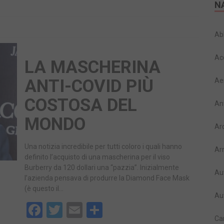
N
Ab
Ac
LA MASCHERINA
ANTI-COVID PIÙ
Ae
COSTOSA DEL
An
MONDO
Ar
Una notizia incredibile per tutti coloro i quali hanno
Ar
definito l’acquisto di una mascherina per il viso
Burberry da 120 dollari una “pazzia”. Inizialmente
Au
l’azienda pensava di produrre la Diamond Face Mask
(è questo il…
Au
Facebook
Twitter
Email
Share
Ca