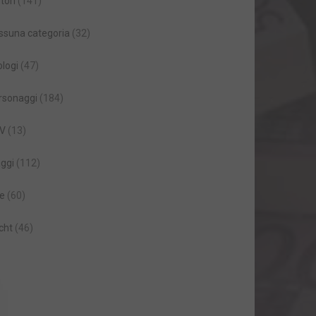
tori
(141)
ssuna categoria
(32)
ologi
(47)
rsonaggi
(184)
V
(13)
aggi
(112)
le
(60)
cht
(46)