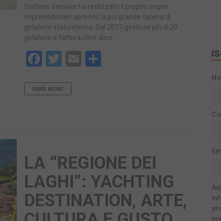
Stefano Versace ha realizzato il proprio sogno
imprenditoriale aprendo la più grande catena di
gelaterie statunitense. Dal 2013 gestisce più di 20
gelaterie e fattura oltre dieci…
I
Facebook
Twitter
Email
Share
N
READ MORE
Co
Em
LA “REGIONE DEI
LAGHI”: YACHTING
Aut
DESTINATION, ARTE,
in
pr
CULTURA E GUSTO
me