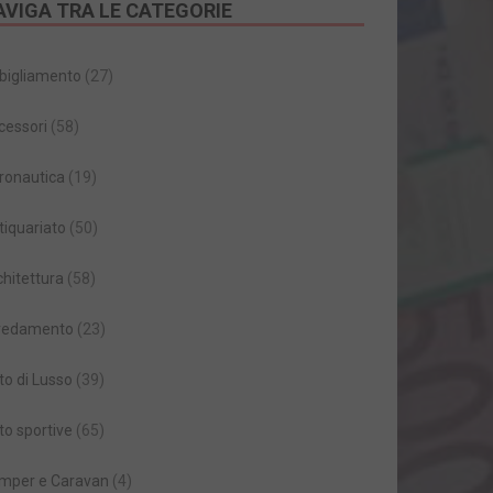
AVIGA TRA LE CATEGORIE
bigliamento
(27)
cessori
(58)
ronautica
(19)
tiquariato
(50)
chitettura
(58)
redamento
(23)
to di Lusso
(39)
to sportive
(65)
mper e Caravan
(4)