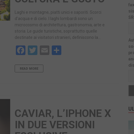
fa
si
Laghi e montagne, piatti unici e saporiti. Scorci
SR
d’acqua e di cielo. I laghi lombardi sono un
microcosmo di architettura, gastronomia, arte e
storia. Le guide turistiche, soprattutto quelle
destinate ai visitatori stranieri, definiscono la…
Au
sog
Facebook
Twitter
Email
Share
pr
an
di
READ MORE
UL
CAVIAR, L’IPHONE X
IN DUE VERSIONI