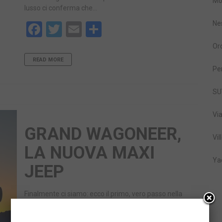
Mo
lusso ci conferma che…
Ne
Facebook
Twitter
Email
Share
Or
READ MORE
Pe
SU
Vi
GRAND WAGONEER,
Vil
LA NUOVA MAXI
Ya
JEEP
Finalmente ci siamo: ecco il primo, vero passo nella
rinascita di Wagoneer. Grand Wagoneer, la nuova
maxi Jeep, è al momento solo un prototipo. La