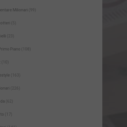
entare Milionari
(99)
cotteri
(5)
ielli
(23)
 Primo Piano
(108)
t
(10)
estyle
(163)
ionari
(226)
da
(62)
to
(17)