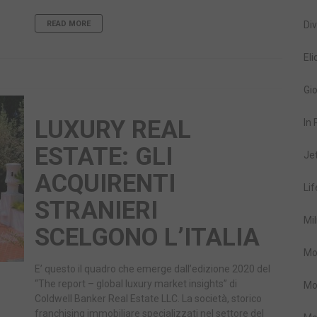
READ MORE
Div
Eli
Gio
LUXURY REAL
In
ESTATE: GLI
Je
ACQUIRENTI
Lif
STRANIERI
Mil
SCELGONO L’ITALIA
Mo
E’ questo il quadro che emerge dall’edizione 2020 del
“The report – global luxury market insights” di
Mo
Coldwell Banker Real Estate LLC. La società, storico
franchising immobiliare specializzati nel settore del