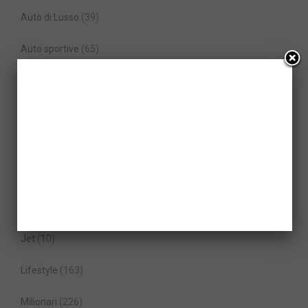
Auto di Lusso
(39)
Auto sportive
(65)
Camper e Caravan
(4)
Diventare Milionari
(99)
Elicotteri
(5)
Gioielli
(23)
In Primo Piano
(108)
Jet
(10)
Lifestyle
(163)
Milionari
(226)