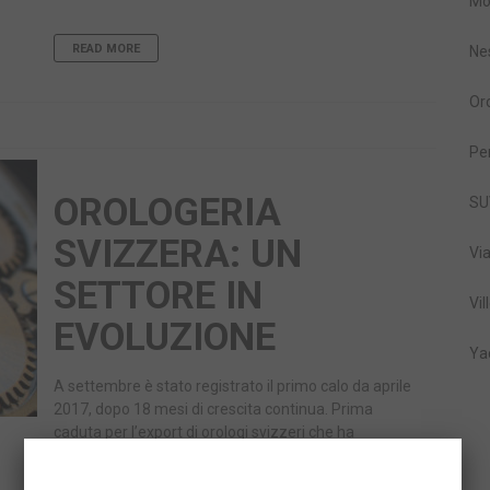
Mo
READ MORE
Ne
Or
Pe
OROLOGERIA
SU
SVIZZERA: UN
Vi
SETTORE IN
Vil
EVOLUZIONE
Ya
A settembre è stato registrato il primo calo da aprile
2017, dopo 18 mesi di crescita continua. Prima
caduta per l’export di orologi svizzeri che ha
registrato una contrazione, su base annua, del 6,9%
a…