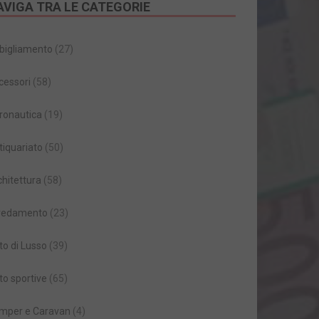
AVIGA TRA LE CATEGORIE
bigliamento
(27)
cessori
(58)
ronautica
(19)
tiquariato
(50)
chitettura
(58)
redamento
(23)
to di Lusso
(39)
to sportive
(65)
mper e Caravan
(4)