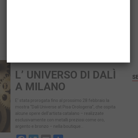
Facebook
Twitter
Email
Share
READ MORE
L’ UNIVERSO DI DALÌ
S
A MILANO
E’ stata prorogata fino al prossimo 28 febbraio la
mostra “Dalí Universe at Pisa Orologeria”, che ospita
alcune opere dell’artista catalano – realizzate
esclusivamente con metalli preziosi come oro,
argento e bronzo – nella boutique…