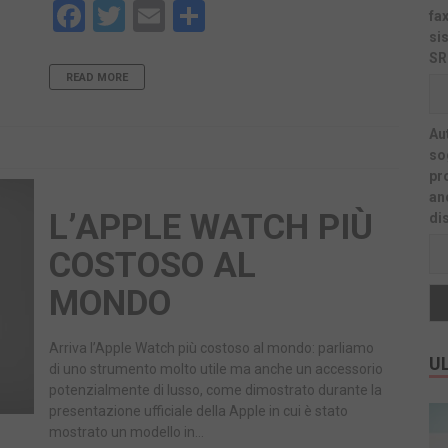
Facebook
Twitter
Email
Share
fa
si
SR
READ MORE
Au
sog
pr
an
L’APPLE WATCH PIÙ
di
COSTOSO AL
MONDO
Arriva l’Apple Watch più costoso al mondo: parliamo
UL
di uno strumento molto utile ma anche un accessorio
potenzialmente di lusso, come dimostrato durante la
presentazione ufficiale della Apple in cui è stato
mostrato un modello in…