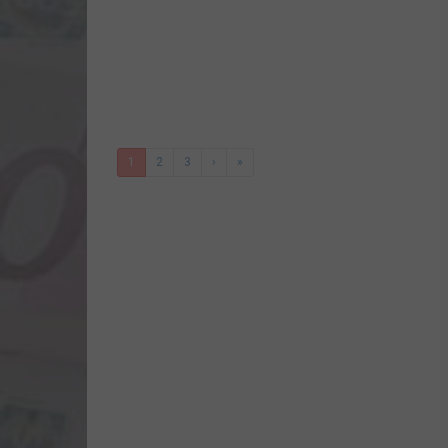
1
2
3
›
»