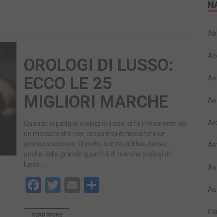
N
Ab
Ac
OROLOGI DI LUSSO:
ECCO LE 25
Ae
MIGLIORI MARCHE
An
Ar
Quando si parla di orologi di lusso, si fa riferimento ad
un mercato che non cessa mai di riscuotere un
grande successo. Questo, senza dubbio, deriva
Ar
anche dalla grande quantità di marche orologi di
lusso…
Au
Facebook
Twitter
Email
Share
Au
Ca
READ MORE