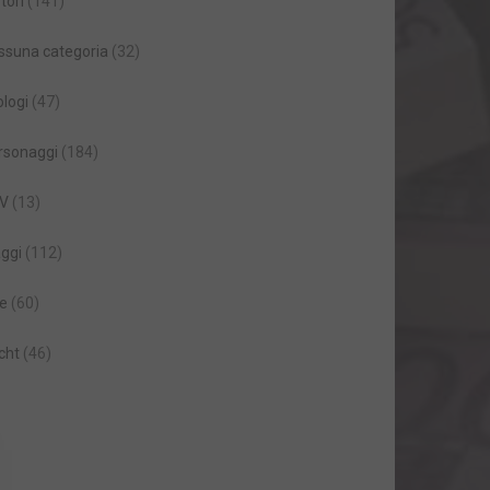
tori
(141)
ssuna categoria
(32)
ologi
(47)
rsonaggi
(184)
V
(13)
aggi
(112)
le
(60)
cht
(46)