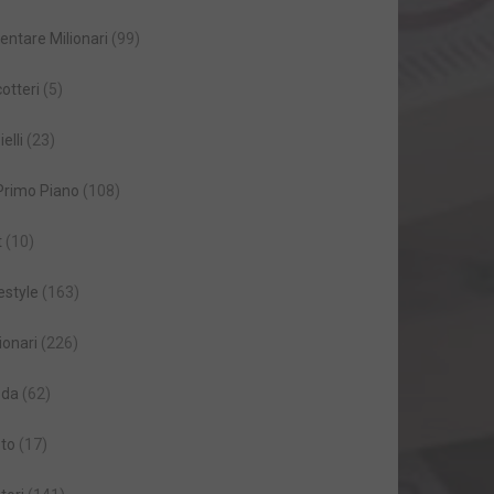
entare Milionari
(99)
cotteri
(5)
ielli
(23)
 Primo Piano
(108)
t
(10)
estyle
(163)
ionari
(226)
da
(62)
to
(17)