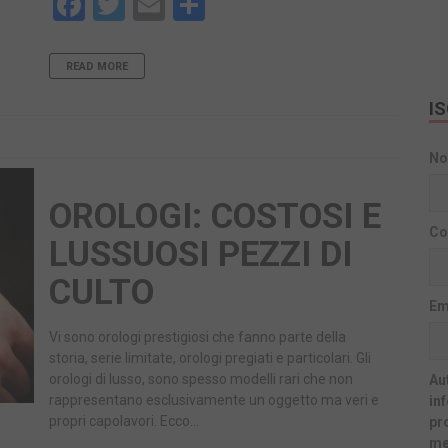
Facebook
Twitter
Email
Share
READ MORE
I
N
OROLOGI: COSTOSI E
Co
LUSSUOSI PEZZI DI
CULTO
Em
Vi sono orologi prestigiosi che fanno parte della
storia, serie limitate, orologi pregiati e particolari. Gli
orologi di lusso, sono spesso modelli rari che non
Aut
rappresentano esclusivamente un oggetto ma veri e
in
propri capolavori. Ecco…
pr
me