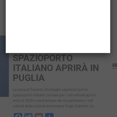
READ MORE
IL PRIMO
SPAZIOPORTO
S
ITALIANO APRIRÀ IN
PUGLIA
La zona di Taranto-Grottaglie ospiterà il primo
spazioporto italiano: la base per i voli orbitali aprirà
entro il 2020 e sarà la base da cui partiranno i voli
orbitali della società americana Virgin Galactic. La…