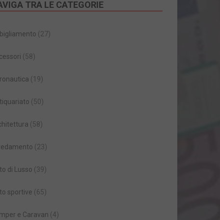
AVIGA TRA LE CATEGORIE
bigliamento
(27)
cessori
(58)
ronautica
(19)
tiquariato
(50)
chitettura
(58)
redamento
(23)
to di Lusso
(39)
to sportive
(65)
mper e Caravan
(4)