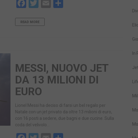
Facebook
Twitter
Email
Share
Div
READ MORE
Eli
Gio
In
MESSI, NUOVO JET
Je
DA 13 MILIONI DI
Lif
EURO
Mil
Lionel Messi ha deciso di farsi un bel regalo per
Mo
Natale con un jet privato da oltre 13 milioni di euro,
con 16 posti a sedere, due bagni e due cucine. Sulla
Mo
coda del velivolo…