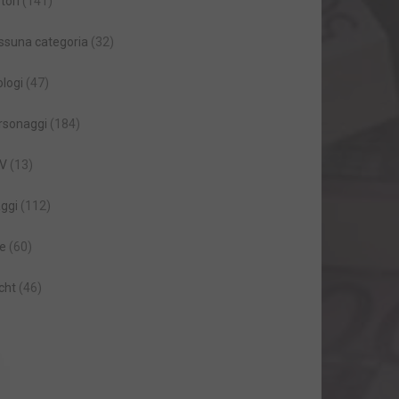
tori
(141)
ssuna categoria
(32)
ologi
(47)
rsonaggi
(184)
V
(13)
aggi
(112)
le
(60)
cht
(46)