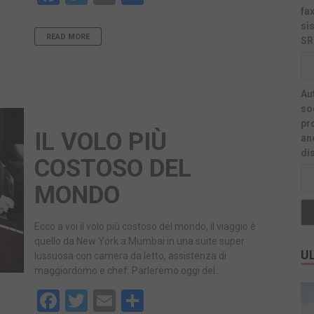
fa
si
READ MORE
SR
Au
sog
pr
IL VOLO PIÙ
an
di
COSTOSO DEL
MONDO
Ecco a voi il volo più costoso del mondo, il viaggio è
quello da New York a Mumbai in una suite super
UL
lussuosa con camera da letto, assistenza di
maggiordomo e chef. Parleremo oggi del…
Facebook
Twitter
Email
Share