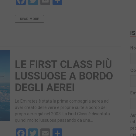
Facebook
Twitter
Email
Share
READ MORE
I
N
LE FIRST CLASS PIÙ
Co
LUSSUOSE A BORDO
DEGLI AEREI
Em
La Emirates è stata la prima compagnia aerea ad
aver creato delle vere e proprie suite a bordo dei
propri aerei già nel 2003. La First Class è diventata
Aut
quindi molto lussuosa passando da una…
in
pr
Facebook
Twitter
Email
Share
me