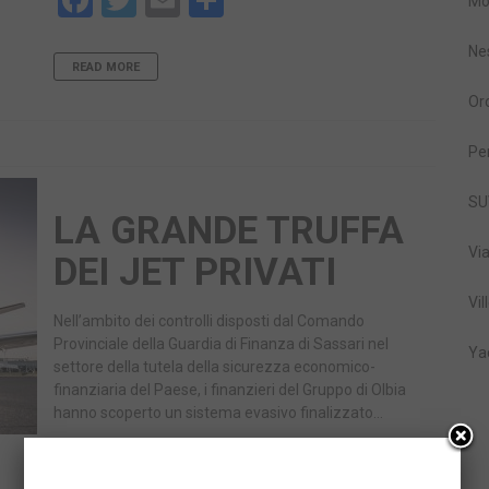
Facebook
Twitter
Email
Share
Mo
Ne
READ MORE
Or
Pe
SU
LA GRANDE TRUFFA
Vi
DEI JET PRIVATI
Vil
Nell’ambito dei controlli disposti dal Comando
Provinciale della Guardia di Finanza di Sassari nel
Ya
settore della tutela della sicurezza economico-
finanziaria del Paese, i finanzieri del Gruppo di Olbia
hanno scoperto un sistema evasivo finalizzato…
Facebook
Twitter
Email
Share