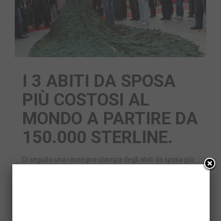
I 3 ABITI DA SPOSA
PIÙ COSTOSI AL
MONDO A PARTIRE DA
150.000 STERLINE.
Di seguito una rassegna stampa degli abiti da sposa più
pagati al mondo e delle celebrità che li hanno indossati :
“say yes to the dress!! 3 – Lady D, icona di stile e classe…
Facebook
Twitter
Email
Share