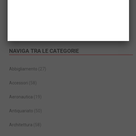
READ MORE
1
2
NAVIGA TRA LE CATEGORIE
Abbigliamento
(27)
Accessori
(58)
Aeronautica
(19)
Antiquariato
(50)
Architettura
(58)