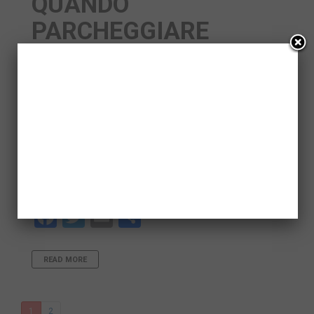
QUANDO
PARCHEGGIARE
DIVENTA UN LUSSO
PER POCHI
FORTUNATI
Nell’epoca del car sharing e dei low cost esistono ancora
categorie di persone per cui spendere cifre esorbitanti
per possedere un auto non è un problema. Stessa cosa
per mantenerla. Anche parcheggiare è diventato molto…
Facebook
Twitter
Email
Share
READ MORE
1
2