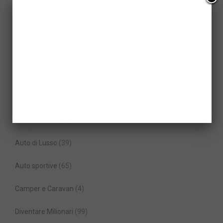
Abbigliamento
(27)
Accessori
(58)
Aeronautica
(19)
Antiquariato
(50)
Architettura
(58)
Arredamento
(23)
Auto di Lusso
(39)
Auto sportive
(65)
Camper e Caravan
(4)
Diventare Milionari
(99)