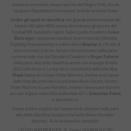
sessanta americani, cinque sportivi dal Regno Unito, tre da
Spagna e Repubblica Dominicana. Grande assente l’Italia.
Undici gli sport in classifica
con grande predominanza del
basket (40 atleti NBA) senza dimenticare gli sportivi del
football Nfl, baseball e calcio. Dopo il podio troviamo
Conor
McGregor
, campione irlandese di arti marziali (Ultimate
Fighting Championship) e subito dietro
Neymar jr
(76 mln di
euro in totale), Lebron James (con più incassi dalla parte
commerciale che dai Cleveland Cavaliers e
Roger Federer
,
nella parte alta della classifica anche con impegni limitati
(65,5 mln di euro). La top ten è completata dalla star Nba,
Steph Curry
dei Golden State Warriors, mentre a un passo
dalla lista dei primi dieci si piazzano Kevin Durant, Golden
State Warriors e Lewi Hamilton, mentre l’avversario numero
uno per inglese nella lotta al Mondiali di F.1,
Sebastian Vettel
,
è diciottesimo.
Senza dubbio stupirà i più l’assenza di calciatori nelle parti
alte della classifica (escluso il terzetto Messi-Ronaldo-
Neymar). A voi la classifica completa:
1 FLOYD MAYWEATHER JR. (boxe) 242 MLN DI EURO