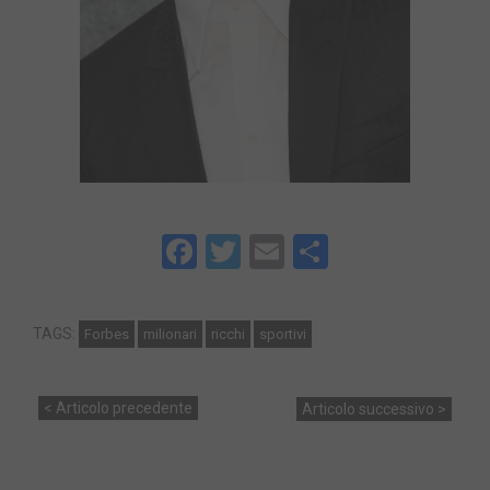
Facebook
Twitter
Email
Share
TAGS:
Forbes
milionari
ricchi
sportivi
< Articolo precedente
Articolo successivo >