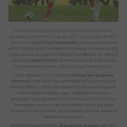
Forbes fa i conti agli sportivi (la classifica tiene conto dei
guadagni compresi tra il 1 giugno 2017 ed il 1 giugno 2018): il
più ricco è il pugile
Floyd Mayweather
, nessuna donna tra le
prime 100 posizioni. L’ex pugile statunitense ha incassato 242
milioni di euro, lo seguono i calciatori
Leo Messi
( 94 milioni di
euro) e
Cristiano Ronaldo
(91 milioni di euro). Nella top ten
rientrano anche Neymar, LeBron James, Federer e Curry.
Come abbiamo detto, nella lista
non figurano presenze
femminili
: nelle ultime due liste stilate da Forbes era stata
Serena Williams (affiancata da Maria Sharapova) a rendere
meno evidente il gender gap. La Williams è tornata a
gareggiare ma la gravidanza ha inciso sui suoi conti e non si
intravedono sportive in grado di attirare grossi guadagni
nonostante non manchino campionesse in diverse discipline,
soprattutto di squadra.
Nella lista Forbes sono ben
22 le nazioni presenti
, con oltre