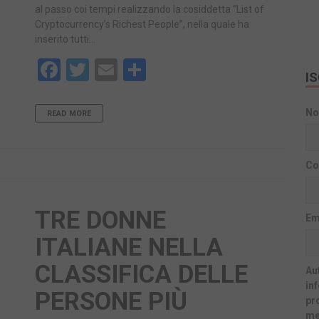
al passo coi tempi realizzando la cosiddetta “List of
Cryptocurrency’s Richest People”, nella quale ha
inserito tutti…
Facebook
Twitter
Email
Share
I
N
READ MORE
Co
TRE DONNE
Em
ITALIANE NELLA
CLASSIFICA DELLE
Aut
in
PERSONE PIÙ
pr
me