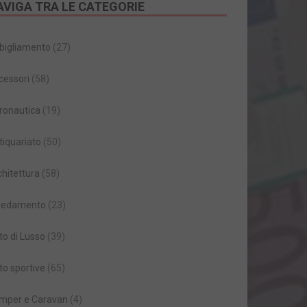
AVIGA TRA LE CATEGORIE
bigliamento
(27)
cessori
(58)
ronautica
(19)
tiquariato
(50)
chitettura
(58)
redamento
(23)
to di Lusso
(39)
to sportive
(65)
mper e Caravan
(4)