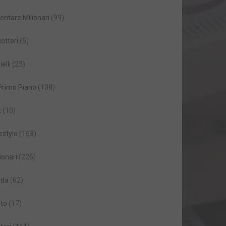
entare Milionari
(99)
cotteri
(5)
ielli
(23)
 Primo Piano
(108)
t
(10)
estyle
(163)
ionari
(226)
da
(62)
to
(17)