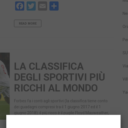
Mo
Facebook
Twitter
Email
Share
Ne
READ MORE
Or
Pe
SU
LA CLASSIFICA
Vi
DEGLI SPORTIVI PIÙ
Vil
RICCHI AL MONDO
Ya
Forbes fa i conti agli sportivi (la classifica tiene conto
dei guadagni compresi tra il 1 giugno 2017 ed il 1
giugno 2018): il più ricco è il pugile Floyd Mayweather,
nessuna donna tra le…