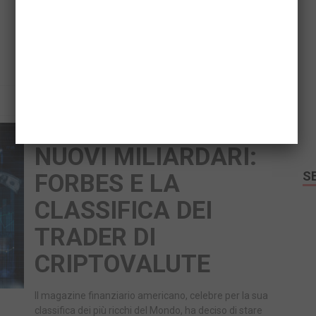
Facebook
Twitter
Email
Share
READ MORE
NUOVI MILIARDARI:
S
FORBES E LA
CLASSIFICA DEI
TRADER DI
CRIPTOVALUTE
Il magazine finanziario americano, celebre per la sua
classifica dei più ricchi del Mondo, ha deciso di stare