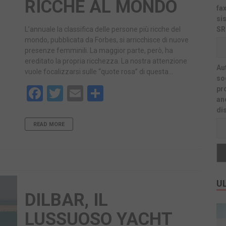
RICCHE AL MONDO
fa
si
L’annuale la classifica delle persone più ricche del
SR
mondo, pubblicata da Forbes, si arricchisce di nuove
presenze femminili. La maggior parte, però, ha
ereditato la propria ricchezza. La nostra attenzione
Au
vuole focalizzarsi sulle “quote rosa” di questa…
sog
Facebook
Twitter
Email
Share
pr
an
di
READ MORE
UL
DILBAR, IL
LUSSUOSO YACHT