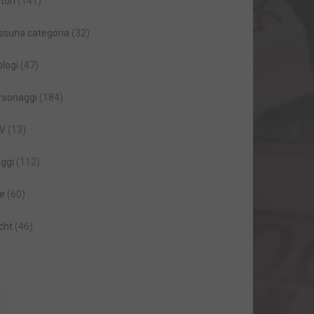
tori
(141)
ssuna categoria
(32)
ologi
(47)
rsonaggi
(184)
V
(13)
aggi
(112)
le
(60)
cht
(46)