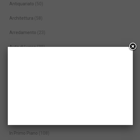
Antiquariato
(50)
Architettura
(58)
Arredamento
(23)
Auto di Lusso
(39)
Auto sportive
(65)
Camper e Caravan
(4)
Diventare Milionari
(99)
Elicotteri
(5)
Gioielli
(23)
In Primo Piano
(108)