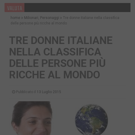
VALUTA
home
Milionari
,
Personaggi
Tre donne italiane nella classifica
delle persone più ricche al mondo
TRE DONNE ITALIANE
NELLA CLASSIFICA
DELLE PERSONE PIÙ
RICCHE AL MONDO
Pubblicato il
13 Luglio 2015