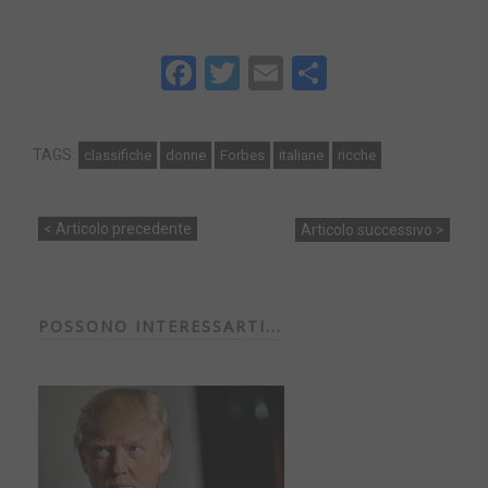
Facebook
Twitter
Email
Share
TAGS:
classifiche
donne
Forbes
italiane
ricche
< Articolo precedente
Articolo successivo >
POSSONO INTERESSARTI...