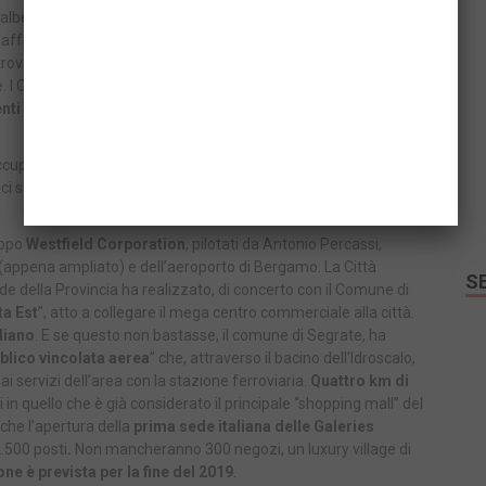
lbergo e un’area di ristoro. L’operazione in tutto vale
circa 50
’affare,
Snowworld
. Che tuttavia, viste le lungaggini
ove. I detrattori ritengono si tratti di un progetto insensato
 I Comuni però sono molto interessati al progetto, sia per
nti destinati ai trasporti pubblici
che dovranno collegare
occupare
altri 140mila metri quadri da riqualificare
,
ci sarebbe un forte interessamento di Ikea per l’apertura di un
ruppo
Westfield Corporation
, pilotati da Antonio Percassi,
r (appena ampliato) e dell’aeroporto di Bergamo. La Città
S
de della Provincia ha realizzato, di concerto con il Comune di
a Est
”, atto a collegare il mega centro commerciale alla città.
liano
. E se questo non bastasse, il comune di Segrate, ha
bblico vincolata aerea
” che, attraverso il bacino dell’Idroscalo,
 servizi dell’area con la stazione ferroviaria.
Quattro km di
 in quello che è già considerato il principale “shopping mall” del
che l’apertura della
prima sede italiana delle Galeries
2.500 posti
.
Non mancheranno 300 negozi, un luxury village di
ne è prevista per la fine del 2019
.