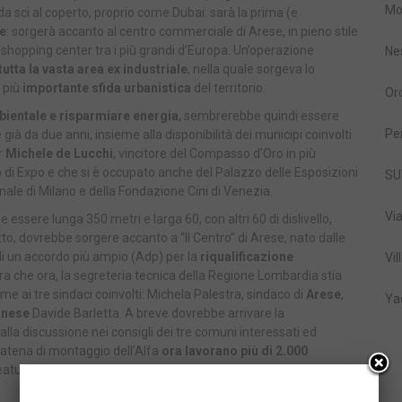
Mo
da sci al coperto, proprio come Dubai: sarà la prima (e
e
: sorgerà accanto al centro commerciale di Arese, in pieno stile
, shopping center tra i più grandi d’Europa. Un’operazione
Ne
tutta la vasta area ex industriale
, nella quale sorgeva lo
 più
importante sfida urbanistica
del territorio.
Or
ientale e risparmiare energia
, sembrerebbe quindi essere
Pe
c’è già da due anni, insieme alla disponibilità dei municipi coinvolti
ar
Michele de Lucchi
, vincitore del Compasso d’Oro in più
ro di Expo e che si è occupato anche del Palazzo delle Esposizioni
SU
nale di Milano e della Fondazione Cini di Venezia.
Vi
 essere lunga 350 metri e larga 60, con altri 60 di dislivello,
o, dovrebbe sorgere accanto a “Il Centro” di Arese, nato dalle
di un accordo più ampio (Adp) per la
riqualificazione
Vil
a che ora, la segreteria tecnica della Regione Lombardia stia
 ai tre sindaci coinvolti: Michela Palestra, sindaco di
Arese
,
Ya
anese
Davide Barletta. A breve dovrebbe arrivare la
alla discussione nei consigli dei tre comuni interessati ed
a catena di montaggio dell’Alfa
ora lavorano più di 2.000
reatura di Marco Brunelli, patron di Finiper e fondatore con