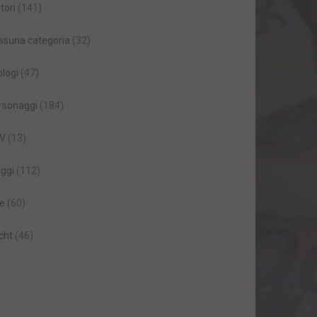
tori
(141)
ssuna categoria
(32)
ologi
(47)
rsonaggi
(184)
V
(13)
aggi
(112)
le
(60)
cht
(46)