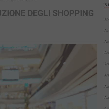
N
UZIONE DEGLI SHOPPING
Ab
Ac
Ae
An
Ar
Ar
Au
Au
Ca