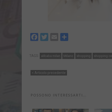
Facebook
Twitter
Email
Share
TAGS:
alibaba milan
Milano
shopping
shopping ce
< Articolo precedente
POSSONO INTERESSARTI...