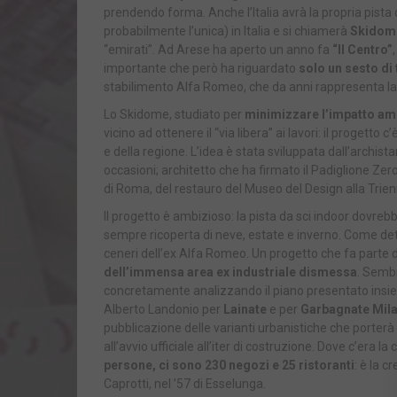
prendendo forma. Anche l’Italia avrà la propria pista 
probabilmente l’unica) in Italia e si chiamerà
Skidom
“emirati”. Ad Arese ha aperto un anno fa
“Il Centro”
importante che però ha riguardato
solo un sesto di 
stabilimento Alfa Romeo, che da anni rappresenta la
Lo Skidome, studiato per
minimizzare l’impatto amb
vicino ad ottenere il “via libera” ai lavori: il progetto 
e della regione. L’idea è stata sviluppata dall’archist
occasioni; architetto che ha firmato il Padiglione Ze
di Roma, del restauro del Museo del Design alla Trien
Il progetto è ambizioso: la pista da sci indoor dovrebbe
sempre ricoperta di neve, estate e inverno. Come dett
ceneri dell’ex Alfa Romeo. Un progetto che fa parte 
dell’immensa area ex industriale dismessa
. Sembr
concretamente analizzando il piano presentato insieme
Alberto Landonio per
Lainate
e per
Garbagnate Mil
pubblicazione delle varianti urbanistiche che porterà 
all’avvio ufficiale all’iter di costruzione. Dove c’era l
persone, ci sono 230 negozi e 25 ristoranti
: è la c
Caprotti, nel ’57 di Esselunga.