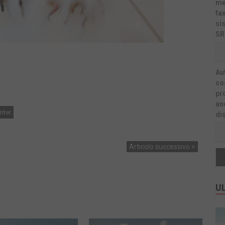
me
fa
si
SR
Au
sog
pr
an
nter
di
Articolo successivo >
UL