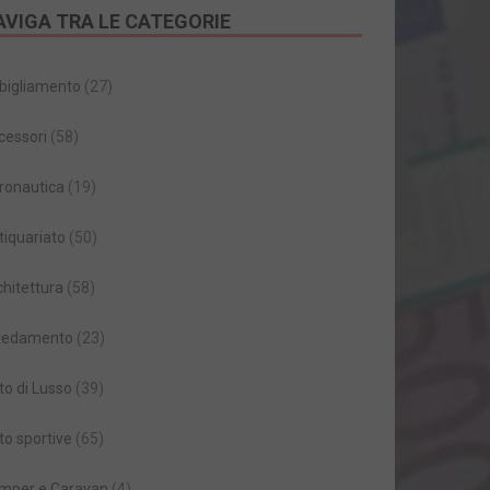
AVIGA TRA LE CATEGORIE
bigliamento
(27)
cessori
(58)
ronautica
(19)
tiquariato
(50)
chitettura
(58)
redamento
(23)
to di Lusso
(39)
to sportive
(65)
mper e Caravan
(4)