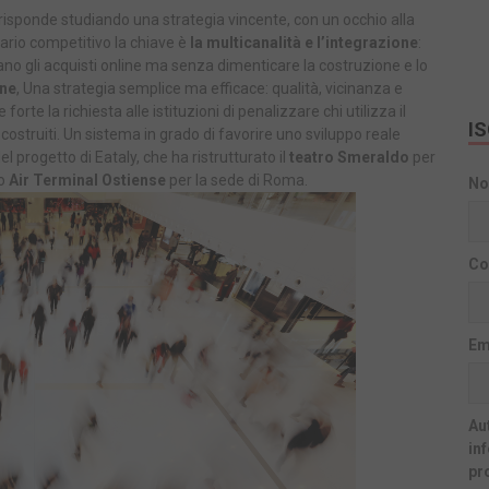
risponde studiando una strategia vincente, con un occhio alla
ario competitivo la chiave è
la multicanalità
e l’integrazione
:
ano gli acquisti online ma senza dimenticare la costruzione e lo
ine
, Una strategia semplice ma efficace: qualità, vicinanza e
 la richiesta alle istituzioni di penalizzare chi utilizza il
I
à costruiti. Un sistema in grado di favorire uno sviluppo reale
el progetto di Eataly, che ha ristrutturato il
teatro Smeraldo
per
to
Air Terminal Ostiense
per la sede di Roma.
N
Co
Em
Aut
in
pr