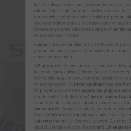
Insieme alla pista verranno ovviamente realizzati un a
milioni
coperti dall’operatore sportivo interessato all
burocratiche, potrebbe anche scegliere di puntare altr
visto e considerato che le montagne sono vicinissime.
l’interesse generale dello stesso, sia per
i finanziame
Milano ed il polo di Arese.
Finiper
, oltre che per Skidome si è fatto avanti per 
proponendo nuovi spazi commerciali attorno ai quali 
nuovo punto vendita.
A Segrate
, invece, sono arrivati gli australiani del g
inventore con la holding Odissea Srl, dell’Orio Cente
Metropolitana, pur non riuscendo ad asfaltare le stra
Milano il progetto “
Hub Metropolitano Segrate-Port
Un progetto, ovviamente,
pagato dal gruppo austra
pronto anche lo studio di una “
linea di trasporto pu
connetterebbe l’aeroporto al centro commerciale ed ai
funicolare
che trasporterebbero turisti internazionali
Paese (604 mila metri quadri) nel quale è prevista an
Lafayette
mentre Uci Cinemas, allestirà 12 sale per 
circa 50 boutique ed oltre 50 ristoranti.
L’inaugurazio