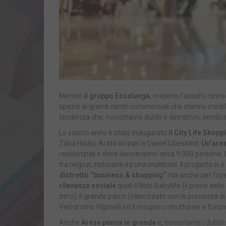
Mentre
il gruppo Esselunga
, respinto l’assalto cin
spazio ai grandi centri commerciali che stanno modif
tendenza che, nonostante dubbi e detrattori, sembra 
Lo scorso anno è stato inaugurato
il City Life Shopp
Zaha Hadid, Arata Isozaki e Daniel Libeskind.
Un’area
residenziali e dove lavoreranno circa 9.000 persone
tra negozi, ristoranti ed una multisala. Il progetto si
distretto “business & shopping”
ma anche per l’ope
rilevanza sociale
quali il Nido Babylife (il primo as
zero), il grande parco (valorizzato con la presenza 
Velodromo Vigorelli ed il recupero strutturale e funzi
Anche
Arese pensa in grande
e, nonostante i dubbi 