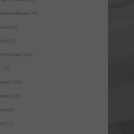
entare Milionari
(99)
cotteri
(5)
ielli
(23)
 Primo Piano
(108)
t
(10)
estyle
(163)
ionari
(226)
da
(62)
to
(17)