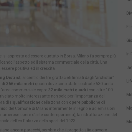
Div
Eli
Gio
In
ese, si appresta ad essere quotato in Borsa; Milano fa sempre più
icando l’aspetto ed il sistema commerciale della città. Una
Je
essere positiva ed in crescita.
ing District
, al centro dei tre grattacieli firmati dagli “archistar”
Lif
 di 366 mila metri
quadri dove sono state costruite 530 unità
. L’area commerciale copre
32 mila metri quadri
con oltre 100
Mil
 è rivelato molto interessante non solo per l’importanza del
ra di
riqualificazione
della zona con
opere pubbliche di
Mo
ilo nido del Comune di Milano interamente in legno e ad emissioni
di numerose opere d’arte contemporanea), la ristrutturazione del
onale dell’ex Palazzo dello sport del 1923.
Mo
siano ancora parecchi, sembra che il progetto stia davvero