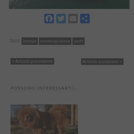
Facebook
Twitter
Email
Share
TAGS:
lifestyle
montenapoleone
yacht
< Articolo precedente
Articolo successivo >
POSSONO INTERESSARTI...