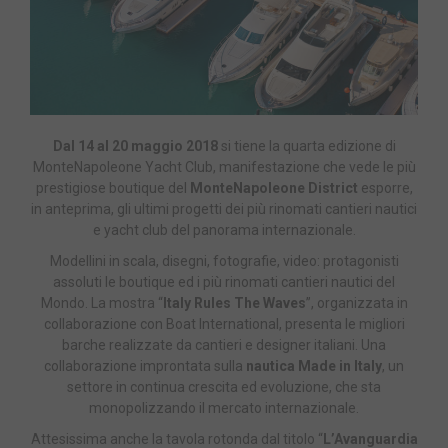
Dal 14 al 20 maggio 2018
si tiene la quarta edizione di
MonteNapoleone Yacht Club, manifestazione che vede le più
prestigiose boutique del
MonteNapoleone District
esporre,
in anteprima, gli ultimi progetti dei più rinomati cantieri nautici
e yacht club del panorama internazionale.
Modellini in scala, disegni, fotografie, video: protagonisti
assoluti le boutique ed i più rinomati cantieri nautici del
Mondo. La mostra “
Italy Rules The Waves
”, organizzata in
collaborazione con Boat International, presenta le migliori
barche realizzate da cantieri e designer italiani. Una
collaborazione improntata sulla
nautica Made in Italy
, un
settore in continua crescita ed evoluzione, che sta
monopolizzando il mercato internazionale.
Attesissima anche la tavola rotonda dal titolo “
L’Avanguardia