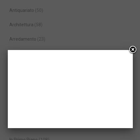
Antiquariato
(50)
Architettura
(58)
Arredamento
(23)
Auto di Lusso
(39)
Auto sportive
(65)
Camper e Caravan
(4)
Diventare Milionari
(99)
Elicotteri
(5)
Gioielli
(23)
In Primo Piano
(108)