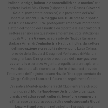
italiana: design, industria e sostenibilità nella nautica”
che
ospiterà i velisti Max Sirena (skipper di Luna Rossa),
Giovanni
Soldini
(navigatore oceanico) e la presidente del
WWF
Donatella Bianchi,
il 16 maggio alle 10.30
presso lo spazio
Gessi di via Manzoni. Tra i protagonisti i maggiori imprenditori
e attori del mondo della nautica da diporto e le associazioni di
settore sensibili alla questione ambientale. Voci istituzionali
quali
Michele Gavino
, vicepresidente Nautica Italiana e
Barbara Ameri di
Confindustria Nautica
. Inoltre, dal settore
dell’
innovazione e creatività
intervengono Luisa Collina,
preside della Scuola di Design del Politecnico di Milano, il
designer Luca Dini, grande precursore della
navigazione
sostenibile
e Lorenzo Argento, progettista di un explorer a
vela destinato alle ricerche artiche. In chiusura si prevede
l’intervento del Registro Italiano Navale Rina rappresentato da
Giorgio Gallo per illustrare il futuro dei regolamenti Green.
L’iniziativa MonteNapoleone Yacht Club rientra tra gli scopi
principali di
MonteNapoleone District
che organizza,
pianifica ed attua
eventi culturali, benefici e commerciali
nell’interesse dei suoi associati (oltre
centocinquanta Global
Luxury Brand
presenti nel distretto). Il presidente di