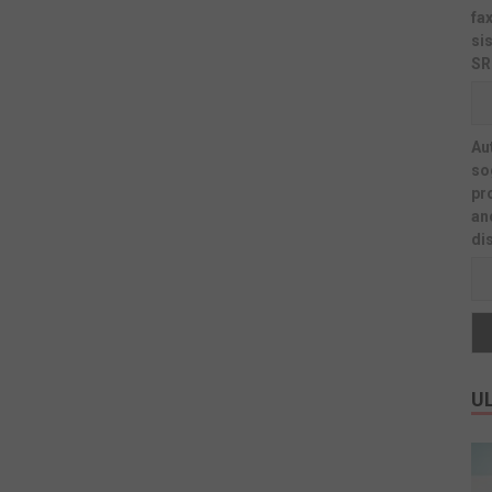
fa
si
SR
Au
sog
pr
an
di
UL