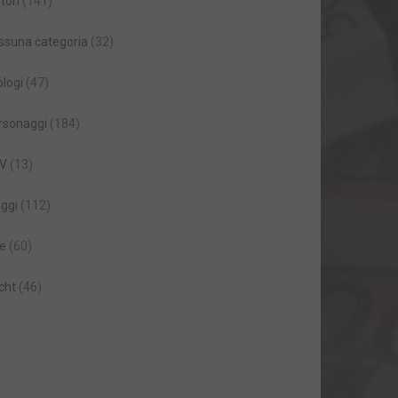
tori
(141)
ssuna categoria
(32)
ologi
(47)
rsonaggi
(184)
V
(13)
aggi
(112)
le
(60)
cht
(46)