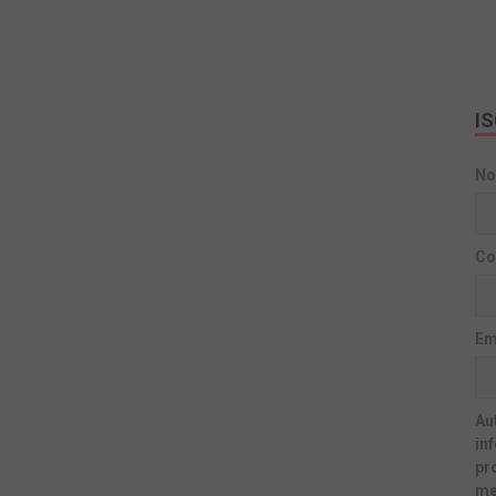
I
N
Co
Em
Aut
in
pr
me