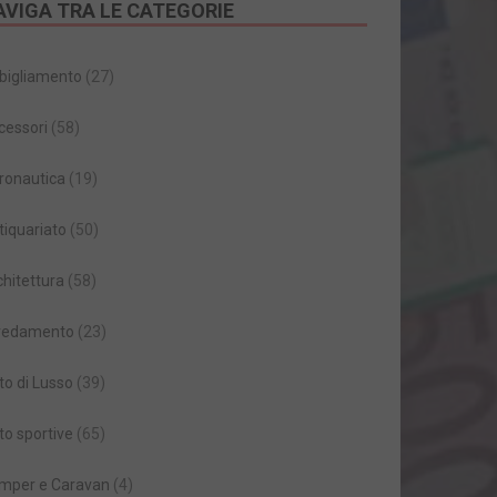
AVIGA TRA LE CATEGORIE
bigliamento
(27)
cessori
(58)
ronautica
(19)
tiquariato
(50)
chitettura
(58)
redamento
(23)
to di Lusso
(39)
to sportive
(65)
mper e Caravan
(4)