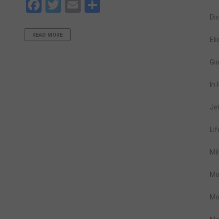
Facebook
Twitter
Email
Share
Div
READ MORE
Eli
Gio
In
Je
Lif
Mil
Mo
Mo