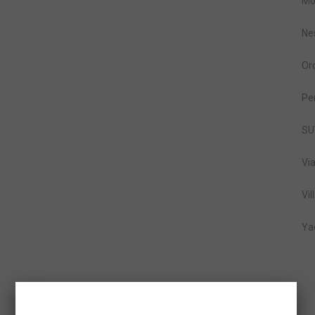
Mo
Ne
Or
Pe
SU
Vi
Vil
Ya