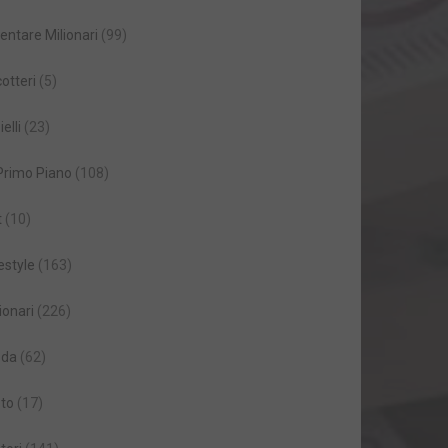
entare Milionari
(99)
cotteri
(5)
ielli
(23)
 Primo Piano
(108)
t
(10)
estyle
(163)
ionari
(226)
da
(62)
to
(17)