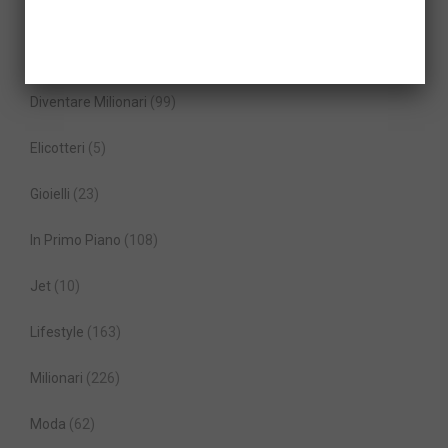
Auto sportive
(65)
Camper e Caravan
(4)
Diventare Milionari
(99)
Elicotteri
(5)
Gioielli
(23)
In Primo Piano
(108)
Jet
(10)
Lifestyle
(163)
Milionari
(226)
Moda
(62)