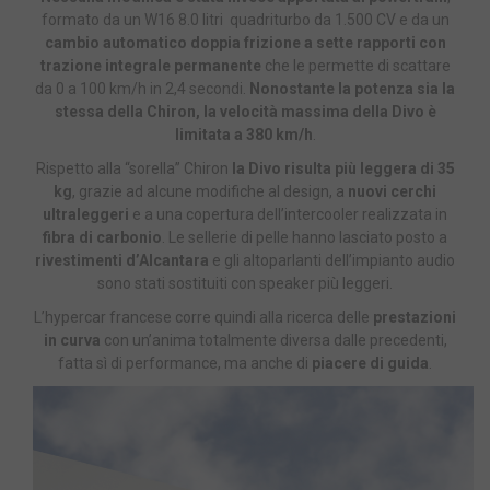
formato da un W16 8.0 litri quadriturbo da 1.500 CV e da un
cambio automatico doppia frizione a sette rapporti con
trazione integrale permanente
che le permette di scattare
da 0 a 100 km/h in 2,4 secondi.
Nonostante la potenza sia la
stessa della Chiron, la velocità massima della Divo è
limitata a 380 km/h
.
Rispetto alla “sorella” Chiron
la Divo risulta più leggera di 35
kg
, grazie ad alcune modifiche al design, a
nuovi cerchi
ultraleggeri
e a una copertura dell’intercooler realizzata in
fibra di carbonio
. Le sellerie di pelle hanno lasciato posto a
rivestimenti d’Alcantara
e gli altoparlanti dell’impianto audio
sono stati sostituiti con speaker più leggeri.
L’hypercar francese corre quindi alla ricerca delle
prestazioni
in curva
con un’anima totalmente diversa dalle precedenti,
fatta sì di performance, ma anche di
piacere di guida
.