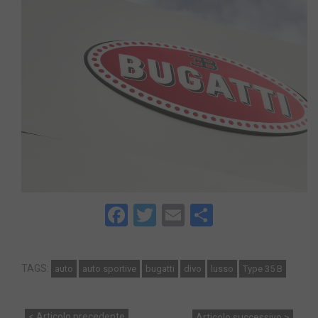
Facebook
Twitter
Email
Share
TAGS:
auto
auto sportive
bugatti
divo
lusso
Type 35 B
< Articolo precedente
Articolo successivo >