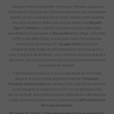
I designer hanno progettato il tetto per formare una presa
d’aria Naca ottimizzando i flussi aerodinamici ma, nonostante
questo, si sono concessi alcuni vezzi stilistici come la pinna
che corre al centro della coda proprio come sulla
Bugatti
Type 57 Atlantic
, creando una vera e propria appendice
aerodinamica funzionale.
L’ala posteriore
è larga 1,83 metri,
il 23% in più della Chiron, e sovrasta i nuovi fari posteriori
ottenuti con la stampa 3D.
I gruppi ottici
sono parte
integrante della griglia di raffreddamento del propulsore e
sono composti da 44 alette: verso l’esterno sono più grandi e
generano una luce più intensa che sfuma progressivamente
verso la parte centrale.
L’architettura anteriore è una novità assoluta: il frontale
dispone di prese d’aria supplementari per
l’impianto
frenante carboceramico
e di nuovi fari a led estremamente
sottili integrati in un’apertura di 35 mm ed abbinati a luci
diurne verticali. Sono infine presenti delle alette sulla fiancata
e delle aperture supplementari destinate al
raffreddamento
dei freni posteriori
.
Nessuna modifica è stata invece apportata al powertrain
,