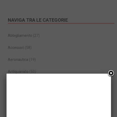
NAVIGA TRA LE CATEGORIE
Abbigliamento
(27)
Accessori
(58)
Aeronautica
(19)
Antiquariato
(50)
Architettura
(58)
Arredamento
(23)
Auto di Lusso
(39)