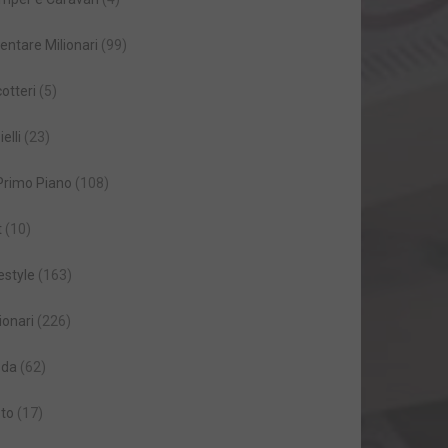
entare Milionari
(99)
cotteri
(5)
ielli
(23)
 Primo Piano
(108)
t
(10)
estyle
(163)
ionari
(226)
da
(62)
to
(17)