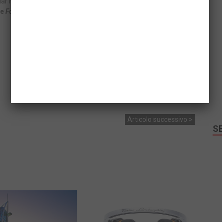
lar modo del patrimonio culturale italiano, è infatti
sponsor
e
Foro italico
per la cifra di 2 milioni di euro.
Articolo successivo >
S