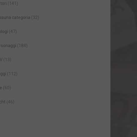
tori
(141)
ssuna categoria
(32)
ologi
(47)
rsonaggi
(184)
V
(13)
aggi
(112)
le
(60)
cht
(46)