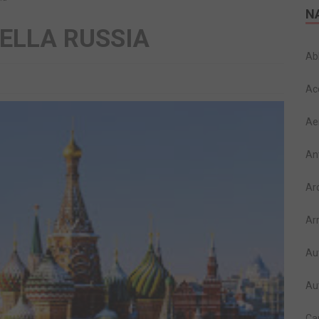
N
DELLA RUSSIA
Ab
Ac
Ae
An
Ar
Ar
Au
Au
Ca