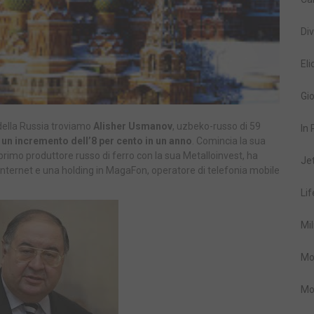
Div
Eli
Gio
i della Russia troviamo
Alisher Usmanov
, uzbeko-russo di 59
In
n un incremento dell’8 per cento in un anno
. Comincia la sua
l primo produttore russo di ferro con la sua Metalloinvest, ha
Je
Internet e una holding in MagaFon, operatore di telefonia mobile
Lif
Mil
Mo
Mo