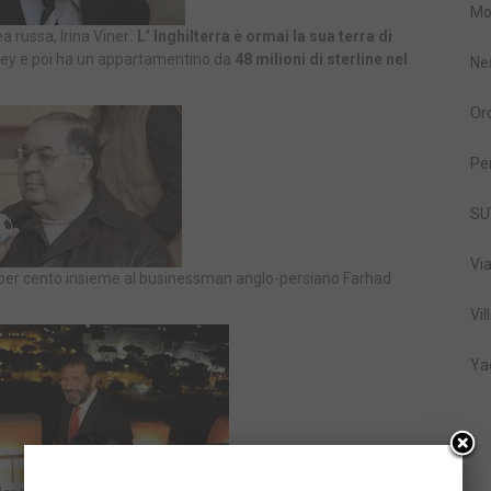
Mo
russa, Irina Viner
. L’ Inghilterra è ormai la sua terra di
rey e poi ha un appartamentino da
48 milioni di sterline nel
Ne
Or
Pe
SU
Vi
30 per cento insieme al businessman anglo-persiano Farhad
Vil
Ya