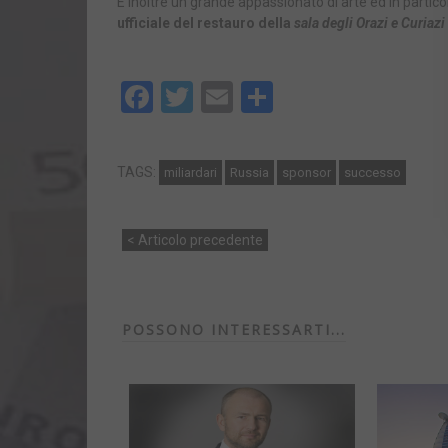
È inoltre un grande appassionato di arte ed in partico
ufficiale del restauro della
sala degli Orazi e Curiazi
Facebook
Twitter
Email
Share
TAGS:
miliardari
Russia
sponsor
successo
< Articolo precedente
POSSONO INTERESSARTI...