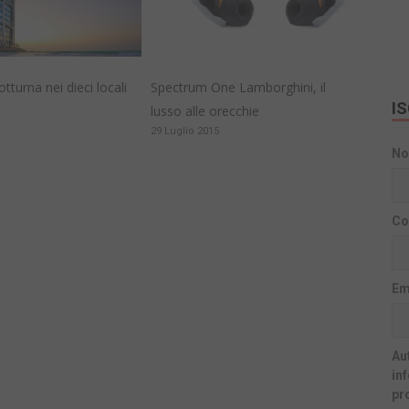
otturna nei dieci locali
Spectrum One Lamborghini, il
I
lusso alle orecchie
29 Luglio 2015
N
Co
Em
Aut
in
pr