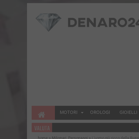
MOTORI
OROLOGI
GIOIELLI
VALUTA
home
Milionari
,
Personaggi
L’uomo più ricco della Russ