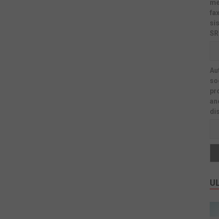
me
fa
si
SR
Au
sog
pr
an
di
UL