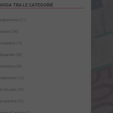
AVIGA TRA LE CATEGORIE
bigliamento
(27)
cessori
(58)
ronautica
(19)
tiquariato
(50)
chitettura
(58)
redamento
(23)
to di Lusso
(39)
to sportive
(65)
mper e Caravan
(4)