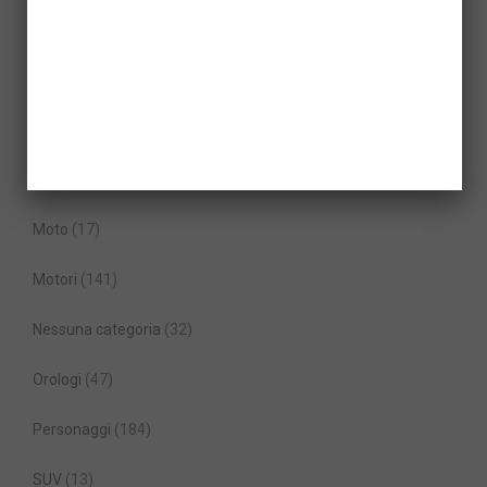
Jet
(10)
Lifestyle
(163)
Milionari
(226)
Moda
(62)
Moto
(17)
Motori
(141)
Nessuna categoria
(32)
Orologi
(47)
Personaggi
(184)
SUV
(13)