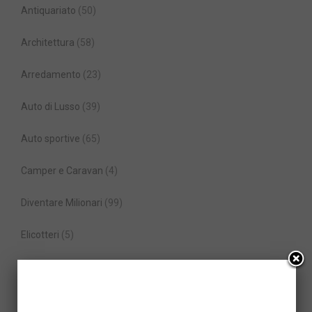
Antiquariato
(50)
Architettura
(58)
Arredamento
(23)
Auto di Lusso
(39)
Auto sportive
(65)
Camper e Caravan
(4)
Diventare Milionari
(99)
Elicotteri
(5)
Gioielli
(23)
In Primo Piano
(108)