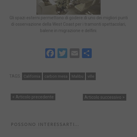
Gli spazi esterni permettono di godere di uno dei migliori punti
di osservazione della West Coast per i tramonti spettacolari,
balene in migrazione e delfini.
Facebook
Twitter
Email
Share
TAGS:
California
carbon mesa
Malibu
ville
< Articolo precedente
Articolo successivo >
POSSONO INTERESSARTI...