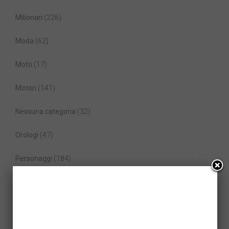
Milionari
(226)
Moda
(62)
Moto
(17)
Motori
(141)
Nessuna categoria
(32)
Orologi
(47)
Personaggi
(184)
SUV
(13)
Viaggi
(112)