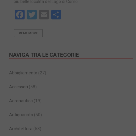
più belle località del Lago di Como:…
Facebook
Twitter
Email
Share
READ MORE
NAVIGA TRA LE CATEGORIE
Abbigliamento
(27)
Accessori
(58)
Aeronautica
(19)
Antiquariato
(50)
Architettura
(58)