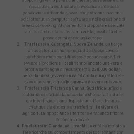
scopo? Il governo pensa che questa possa essere una
misura utile a contrastare l’invecchiamento della
popolazione attirando giovani che potranno investire i
soldi ottenuti in computer, software o nella creazione di
aree di co-working. Al momento la proposta è riservata
ai soli cittadini statunitensi ma vi è la possibilità che
possa aprirsi anche agli europei.
Trasferirsi a Kaitangata
,
Nuova Zelanda
: un borgo
affacciato su un fiume nel sud del Paese dove ci
sarebbero molti posti di lavoro e poche risorse. Per
ovviare al problema i locali hanno lanciato una vera e
propria campagna di reclutamento:
230.000 dollari
neozelandesi (ovvero circa 147 mila euro)
otterrete
casa e terreno, oltre alla garanzia di avere un lavoro.
Trasferirsi a Tristan da Cunha, Sudafrica
: un’isola
estremamente isolata, situazione che ha fatto si che
ora le istituzioni siano disposte ad offrire denaro a
chiunque sia disposto a
trasferirsi li e vivere di
agricoltura
, ripopolando il territorio e facendo rifiorire
l’economia locale.
Trasferirsi in Olanda, ad Utrecht.
La città ha iniziato a
fare ricerche sul comportamento dei suoi abitanti con