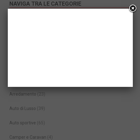
NAVIGA TRA LE CATEGORIE
Abbigliamento
(27)
Accessori
(58)
Aeronautica
(19)
Antiquariato
(50)
Architettura
(58)
Arredamento
(23)
Auto di Lusso
(39)
Auto sportive
(65)
Camper e Caravan
(4)