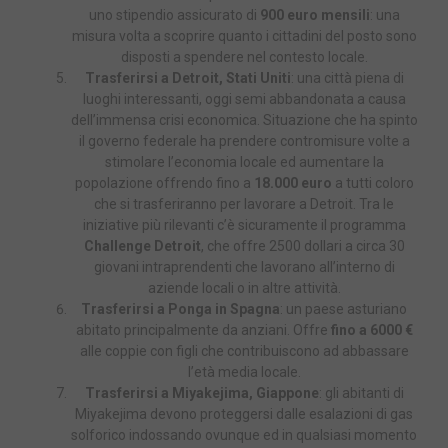
uno stipendio assicurato di
900 euro mensili
: una
misura volta a scoprire quanto i cittadini del posto sono
disposti a spendere nel contesto locale.
Trasferirsi a Detroit, Stati Uniti
: una città piena di
luoghi interessanti, oggi semi abbandonata a causa
dell’immensa crisi economica. Situazione che ha spinto
il governo federale ha prendere contromisure volte a
stimolare l’economia locale ed aumentare la
popolazione offrendo fino a
18.000 euro
a tutti coloro
che si trasferiranno per lavorare a Detroit. Tra le
iniziative più rilevanti c’è sicuramente il programma
Challenge Detroit
, che offre 2500 dollari a circa 30
giovani intraprendenti che lavorano all’interno di
aziende locali o in altre attività.
Trasferirsi a Ponga in Spagna
: un paese asturiano
abitato principalmente da anziani. Offre
fino a 6000 €
alle coppie con figli che contribuiscono ad abbassare
l’età media locale.
Trasferirsi a Miyakejima, Giappone
: gli abitanti di
Miyakejima devono proteggersi dalle esalazioni di gas
solforico indossando ovunque ed in qualsiasi momento