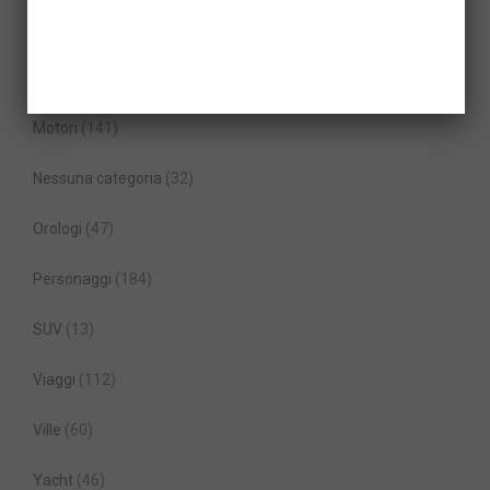
Moda
(62)
Moto
(17)
Motori
(141)
Nessuna categoria
(32)
Orologi
(47)
Personaggi
(184)
SUV
(13)
Viaggi
(112)
Ville
(60)
Yacht
(46)