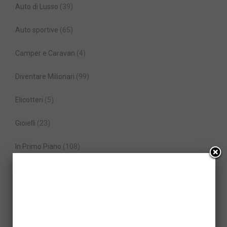
Auto di Lusso
(39)
Auto sportive
(65)
Camper e Caravan
(4)
Diventare Milionari
(99)
Elicotteri
(5)
Gioielli
(23)
In Primo Piano
(108)
Jet
(10)
Lifestyle
(163)
Milionari
(226)