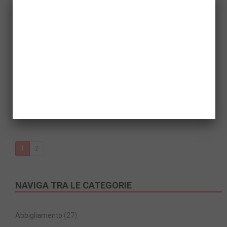
The Manor, costruita nel 1988 dal celebre produttore
televisivo Aaron Spelling, è una magnifica ed imponente
costruzione, 6.000 metri quadrati di lusso in perfetto stile
di francese con una immensa scalinata centrale.
Successivamente, al costo di 150…
Facebook
Twitter
Email
Share
READ MORE
1
2
NAVIGA TRA LE CATEGORIE
Abbigliamento
(27)